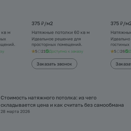
375 ₽/
м2
375 ₽/
м
 кв м
Натяжные потолки 60 кв м
Натяжные
ных
Идеальное решение для
Идеально
ещений.
просторных помещений.
гостиных 
азу
5
21
Доступно к заказу
5
26
Д
Заказать звонок
Заказа
Стоимость натяжного потолка: из чего
Полезная информация
складывается цена и как считать без самообмана
28 марта 2026