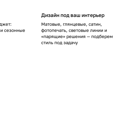
Дизайн под ваш интерьер
ным соотношением цены
джет:
Матовые, глянцевые, сатин,
ая палитра оттенков.
 и сезонные
фотопечать, световые линии и
твом профильных
«парящие» решения — подберем
стиль под задачу
йной» оптикой
нным дымовыделением.
х спотов до световых
тура. Perfekt выбирают