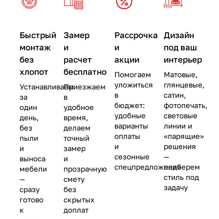
Быстрый
Замер
Рассрочка
Дизайн
монтаж
и
и
под ваш
без
расчет
акции
интерьер
хлопот
бесплатно
Помогаем
Матовые,
уложиться
глянцевые,
Устанавливаем
Приезжаем
в
сатин,
за
в
бюджет:
фотопечать,
один
удобное
удобные
световые
день,
время,
варианты
линии и
без
делаем
оплаты
«парящие»
пыли
точный
и
решения
и
замер
сезонные
—
выноса
и
спецпредложения
подберем
мебели
прозрачную
стиль под
—
смету
задачу
сразу
без
готово
скрытых
к
доплат