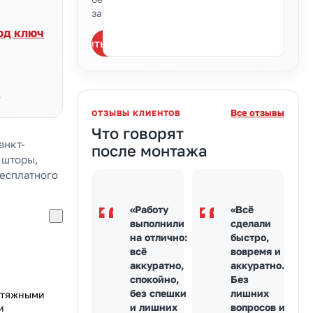
замера.
од ключ
Рассчитать Скрытый (встроенный) карниз в натяжном 
и
Все отзывы
ОТЗЫВЫ КЛИЕНТОВ
Что говорят
анкт-
после монтажа
 шторы,
бесплатного
«Работу
«Всё
выполнили
сделали
на отлично:
быстро,
всё
вовремя и
аккуратно,
аккуратно.
спокойно,
Без
без спешки
лишних
натяжными
и лишних
вопросов и
и