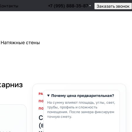
+7 (995) 888-35-87
Контакты
Заказать звонок
Натяжные стены
карниз
РАСЧЁТ
Почему цена предварительная?
ПО
На сумму влияют площадь, углы, свет,
трубы, профиль и сложность
ПОМЕЩЕНИЮ
помещения. После замера фиксируем
Скрытый
точную смету.
(встроенный)