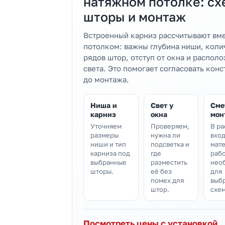
натяжном потолке: сх
шторы и монтаж
Встроенный карниз рассчитывают вме
потолком: важны глубина ниши, коли
рядов штор, отступ от окна и распол
света. Это помогает согласовать кон
до монтажа.
Ниша и
Свет у
Сме
карниз
окна
мон
Уточняем
Проверяем,
В ра
размеры
нужна ли
вхо
ниши и тип
подсветка и
мат
карниза под
где
раб
выбранные
разместить
нео
шторы.
её без
для
помех для
выб
штор.
схе
Посмотреть цены с установкой