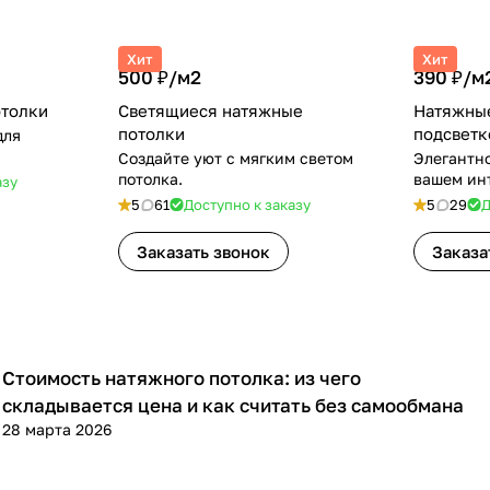
Хит
Хит
500 ₽/
м2
390 ₽/
м
отолки
Светящиеся натяжные
Натяжные
потолки
подсветк
для
Создайте уют с мягким светом
Элегантно
потолка.
вашем ин
азу
5
61
Доступно к заказу
5
29
Д
Заказать звонок
Заказа
Стоимость натяжного потолка: из чего
Полезная информация
складывается цена и как считать без самообмана
28 марта 2026