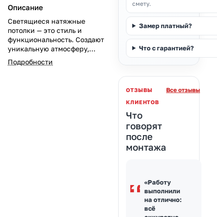
смету.
Описание
Светящиеся натяжные
Замер платный?
потолки — это стиль и
функциональность. Создают
Что с гарантией?
уникальную атмосферу,
экономят электроэнергию.
Подробности
Узнайте о монтаже и цене
светящихся решений на
potolki-vsem.ru.
Все отзывы
ОТЗЫВЫ
КЛИЕНТОВ
Что
говорят
после
монтажа
«Работу
выполнили
на отлично:
всё
аккуратно,