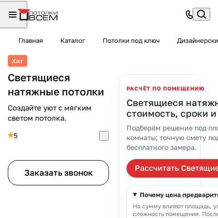
Главная
Каталог
Потолки под ключ
Дизайнерск
Хит
Светящиеся
натяжные потолки
РАСЧЁТ ПО ПОМЕЩЕНИЮ
Светящиеся натяжн
Создайте уют с мягким
стоимость, сроки и
светом потолка.
Подберём решение под пло
5
комнаты; точную смету по
бесплатного замера.
Рассчитать Светящи
Заказать звонок
Почему цена предварит
На сумму влияют площадь, уг
сложность помещения. Посл