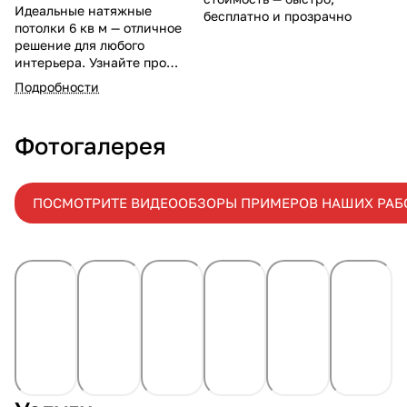
Идеальные натяжные
бесплатно и прозрачно
потолки 6 кв м — отличное
решение для любого
интерьера. Узнайте про
доступные цены и быстрый
Подробности
монтаж 6 кв м. Качество и
стиль по выгодной цене!
Подробности и заказ на
Фотогалерея
нашем сайте.
ПОСМОТРИТЕ ВИДЕООБЗОРЫ ПРИМЕРОВ НАШИХ РАБ