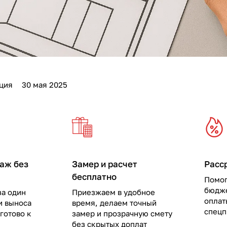
ция
30 мая 2025
аж без
Замер и расчет
Расс
бесплатно
Помог
бюдже
за один
Приезжаем в удобное
оплат
и выноса
время, делаем точный
спец
готово к
замер и прозрачную смету
без скрытых доплат