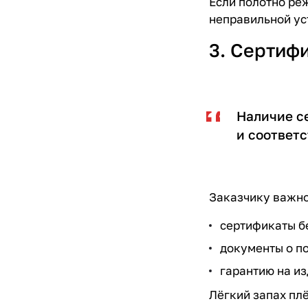
Если полотно ре
неправильной ус
3. Сертиф
Наличие с
и соответ
Заказчику важно
сертификаты б
документы о п
гарантию на из
Лёгкий запах плё