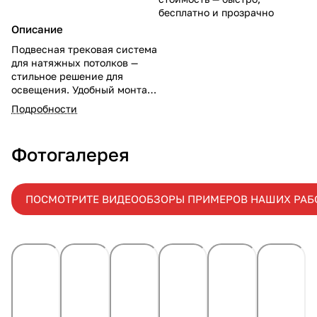
бесплатно и прозрачно
Описание
Подвесная трековая система
для натяжных потолков —
стильное решение для
освещения. Удобный монтаж,
современный дизайн.
Подробности
Узнайте, как подвесная
трековая система для
натяжных потолков цена вас
Фотогалерея
приятно удивит!
ПОСМОТРИТЕ ВИДЕООБЗОРЫ ПРИМЕРОВ НАШИХ РАБ