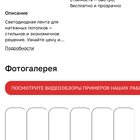
бесплатно и прозрачно
Описание
Светодиодная лента для
натяжных потолков —
стильное и экономичное
решение. Узнайте цену и
закажите монтаж
Подробности
светодиодной ленты для
натяжных потолков на
potolki-vsem.ru. Создайте
Фотогалерея
уникальный интерьер с
нами!
ПОСМОТРИТЕ ВИДЕООБЗОРЫ ПРИМЕРОВ НАШИХ РАБ