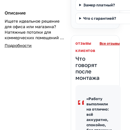
Замер платный?
Описание
Что с гарантией?
Ищете идеальное решение
для офиса или магазина?
Натяжные потолки для
коммерческих помещений —
стиль, практичность и
Все отзывы
ОТЗЫВЫ
Подробности
долговечность. Узнайте о
КЛИЕНТОВ
ценах и монтаже для
Что
коммерческих помещений на
говорят
potolki-vsem.ru.
после
монтажа
«Работу
выполнили
на отлично:
всё
аккуратно,
спокойно,
без спешки и