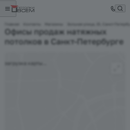
Главная
Контакты
Магазины
Зольная улица, 15, Санкт-Петербу
Офисы продаж натяжных
потолков в Санкт-Петербурге
загрузка карты...