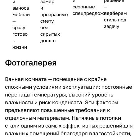
и
решения
и
замер
сезонные
—
выноса
и
спецпредложения
подберем
мебели
прозрачную
стиль под
—
смету
задачу
сразу
без
готово
скрытых
к
доплат
жизни
Фотогалерея
Ванная комната — помещение с крайне
сложными условиями эксплуатации: постоянные
перепады температуры, высокий уровень
влажности и риск конденсата. Эти факторы
предъявляют повышенные требования к
отделочным материалам. Натяжные потолки
стали одним из самых эффективных решений для
влажных помещений благодаря влагостойкости,