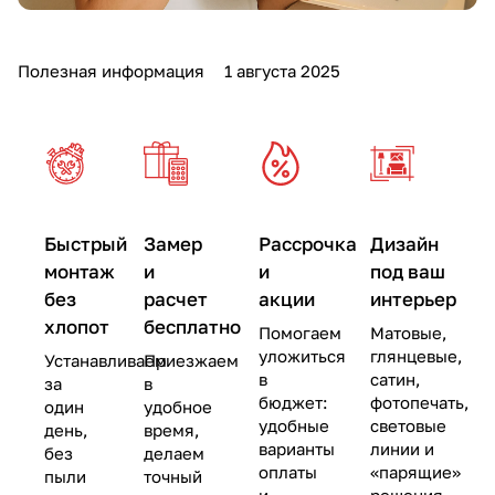
Полезная информация
1 августа 2025
Быстрый
Замер
Рассрочка
Дизайн
монтаж
и
и
под ваш
без
расчет
акции
интерьер
хлопот
бесплатно
Помогаем
Матовые,
уложиться
глянцевые,
Устанавливаем
Приезжаем
в
сатин,
за
в
бюджет:
фотопечать,
один
удобное
удобные
световые
день,
время,
варианты
линии и
без
делаем
оплаты
«парящие»
пыли
точный