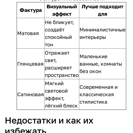
Визуальный
Лучше подходит
Фактура
эффект
для
Не бликует,
создаёт
Минималистичные
Матовая
спокойный
интерьеры
тон
Отражает
Маленькие
свет,
Глянцевая
ванные, комнаты
расширяет
без окон
пространство
Мягкий
Современная и
световой
Сатиновая
классическая
эффект,
стилистика
лёгкий блеск
Недостатки и как их
избежать