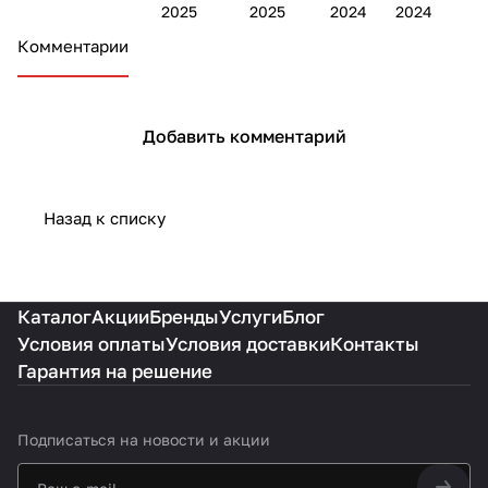
а
2025
2025
2024
2024
потолков:
потолок
за м² с
ных
ых
н
с
Комментарии
полное
и
установ
потолк
потолка
т
руководство
избежать
кой
ов
х
в
ошибок
а
.
Добавить комментарий
Назад к списку
Каталог
Акции
Бренды
Услуги
Блог
Условия оплаты
Условия доставки
Контакты
Гарантия на решение
Подписаться
на новости и акции