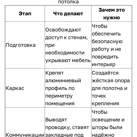
потолка
Зачем это
Этап
Что делают
нужно
Чтобы
Освобождают
обеспечить
доступ к стенам,
безопасную
Подготовка
при
работу и не
необходимости
повредить
укрывают мебель
интерьер
Крепят
Создаётся
алюминиевый
жёсткая опора
Каркас
профиль по
для полотна и
периметру
точек
помещения
крепления
Чтобы
Выводят
освещение и
проводку, ставят
шторы были
Коммуникации
закладные под
надёжно