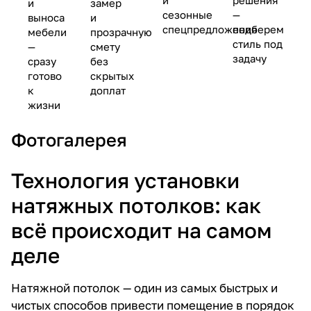
и
решения
и
замер
сезонные
—
выноса
и
спецпредложения
подберем
мебели
прозрачную
стиль под
—
смету
задачу
сразу
без
готово
скрытых
к
доплат
жизни
Фотогалерея
Технология установки
натяжных потолков: как
всё происходит на самом
деле
Натяжной потолок — один из самых быстрых и
чистых способов привести помещение в порядок