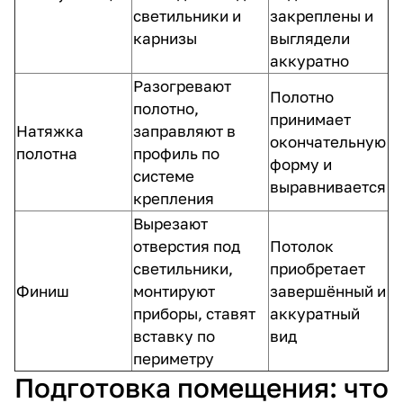
светильники и
закреплены и
карнизы
выглядели
аккуратно
Разогревают
Полотно
полотно,
принимает
Натяжка
заправляют в
окончательную
полотна
профиль по
форму и
системе
выравнивается
крепления
Вырезают
отверстия под
Потолок
светильники,
приобретает
Финиш
монтируют
завершённый и
приборы, ставят
аккуратный
вставку по
вид
периметру
Подготовка помещения: что