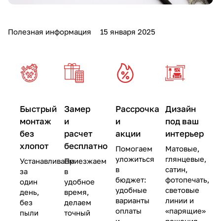
Полезная информация
15 января 2025
Быстрый
Замер
Рассрочка
Дизайн
монтаж
и
и
под ваш
без
расчет
акции
интерьер
хлопот
бесплатно
Помогаем
Матовые,
уложиться
глянцевые,
Устанавливаем
Приезжаем
в
сатин,
за
в
бюджет:
фотопечать,
один
удобное
удобные
световые
день,
время,
варианты
линии и
без
делаем
оплаты
«парящие»
пыли
точный