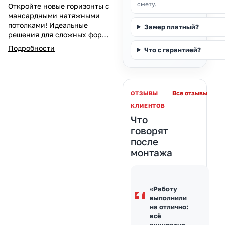
смету.
Откройте новые горизонты с
мансардными натяжными
потолками! Идеальные
Замер платный?
решения для сложных форм.
Мансардные цена доступна
Подробности
Что с гарантией?
каждому. Профессиональный
монтаж мансардных
потолков — быстро и
качественно.
Все отзывы
ОТЗЫВЫ
КЛИЕНТОВ
Что
говорят
после
монтажа
«Работу
выполнили
на отлично:
всё
аккуратно,