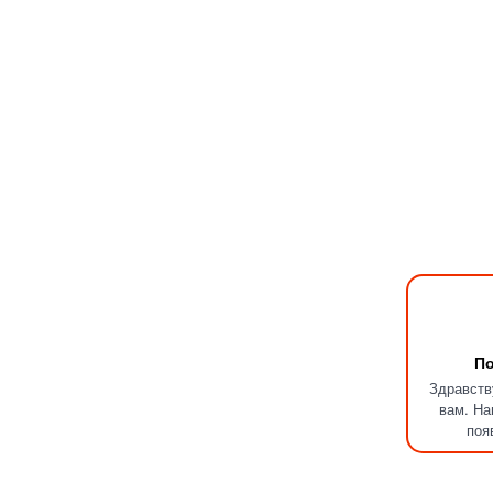
По
Здравств
вам. На
поя