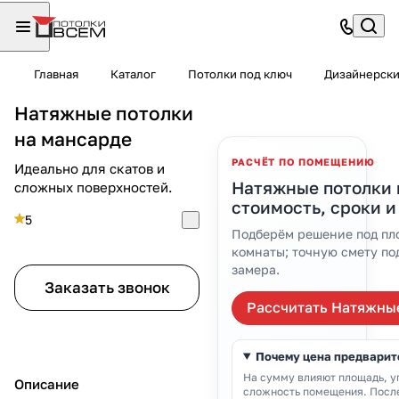
Главная
Каталог
Потолки под ключ
Дизайнерск
Натяжные потолки
на мансарде
РАСЧЁТ ПО ПОМЕЩЕНИЮ
Идеально для скатов и
Натяжные потолки 
сложных поверхностей.
стоимость, сроки и
5
Подберём решение под пло
комнаты; точную смету по
замера.
Заказать звонок
Рассчитать Натяжные
Почему цена предварит
На сумму влияют площадь, уг
Описание
сложность помещения. Посл