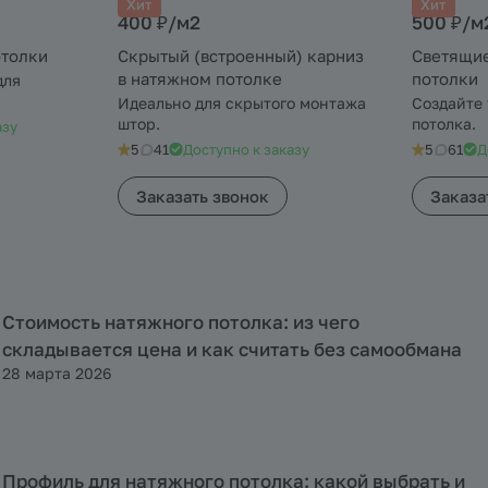
Хит
Хит
400 ₽/
м2
500 ₽/
м
отолки
Скрытый (встроенный) карниз
Светящи
в натяжном потолке
потолки
для
Идеально для скрытого монтажа
Создайте 
штор.
потолка.
азу
5
41
Доступно к заказу
5
61
Д
Заказать звонок
Заказа
Стоимость натяжного потолка: из чего
Полезная информация
складывается цена и как считать без самообмана
28 марта 2026
Профиль для натяжного потолка: какой выбрать и
Полезная информация