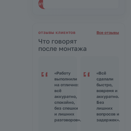
Рассчитать Натяжные потолки с фотопечатью
Все отзывы
ОТЗЫВЫ КЛИЕНТОВ
Что говорят
после монтажа
«Работу
«Всё
выполнили
сделали
на отлично:
быстро,
всё
вовремя и
аккуратно,
аккуратно.
спокойно,
Без
без спешки
лишних
и лишних
вопросов и
разговоров».
задержек».