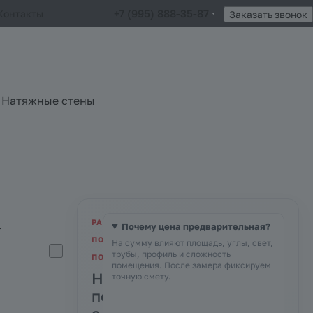
+7 (995) 888-35-87
Контакты
Заказать звонок
Натяжные стены
РАСЧЁТ
.
Почему цена предварительная?
ПО
На сумму влияют площадь, углы, свет,
трубы, профиль и сложность
ПОМЕЩЕНИЮ
помещения. После замера фиксируем
Натяжные
точную смету.
потолки